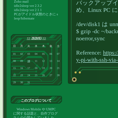
Zoho mail
バックアップイ
idle2sleep ver 2.3.2
め、Linux PC
idle2sleep ver 2.1.1
PCがアイドル状態のときに s
leep/hibernate
/dev/disk1 は
$ gzip -dc ~/bac
noerror,sync
<<
2020/03
>>
日
月
火
水
木
金
土
Reference:
https:
01
02
03
04
05
06
07
y-pi-with-ssh-via-
08
09
10
11
12
13
14
15
16
17
18
19
20
21
22
23
24
25
26
27
28
29
30
31
このブログについて
Windows Mobile や UMPC
に関する話題と、自作プログ
ラムの公開をしていました