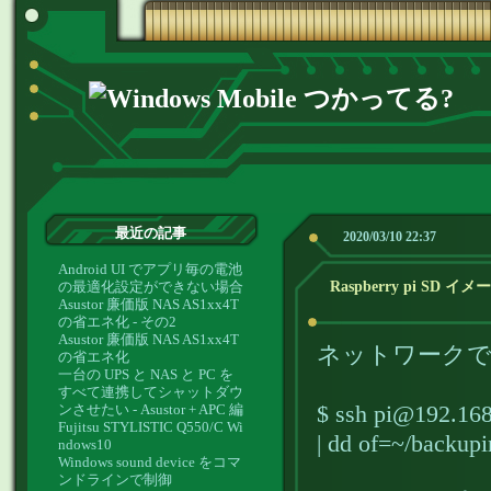
最近の記事
2020/03/10 22:37
Android UI でアプリ毎の電池
の最適化設定ができない場合
Raspberry pi S
Asustor 廉価版 NAS AS1xx4T
の省エネ化 - その2
Asustor 廉価版 NAS AS1xx4T
ネットワークで繋
の省エネ化
一台の UPS と NAS と PC を
すべて連携してシャットダウ
$ ssh pi@192.168
ンさせたい - Asustor + APC 編
Fujitsu STYLISTIC Q550/C Wi
| dd of=~/backup
ndows10
Windows sound device をコマ
ンドラインで制御